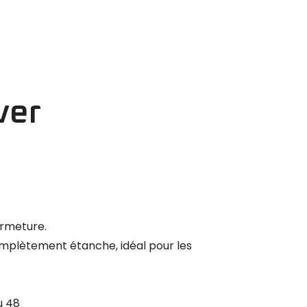
ver
ermeture.
mplètement étanche, idéal pour les
au 48