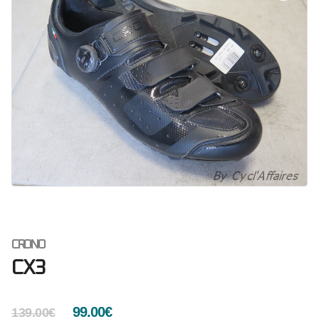
CRONO
CX3
99.00
€
139.00
€