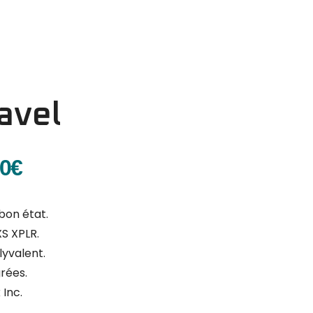
avel
00
€
bon état.
S XPLR.
yvalent.
rées.
Inc.