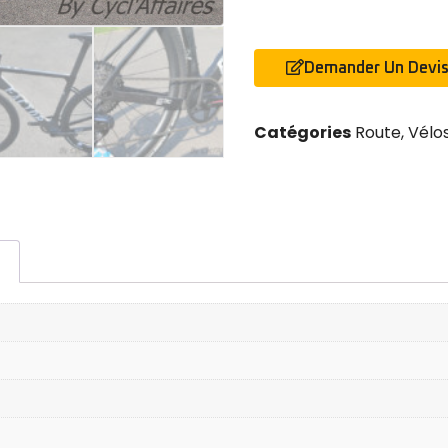
Demander Un Devi
Catégories
Route
,
Vélo
s