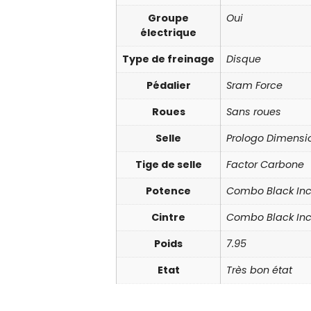
Groupe
Oui
électrique
Type de freinage
Disque
Pédalier
Sram Force
Roues
Sans roues
Selle
Prologo Dimensi
Tige de selle
Factor Carbone
Potence
Combo Black In
Cintre
Combo Black In
Poids
7.95
Etat
Très bon état