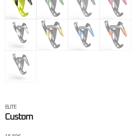
ELITE
Custom
15.50
€