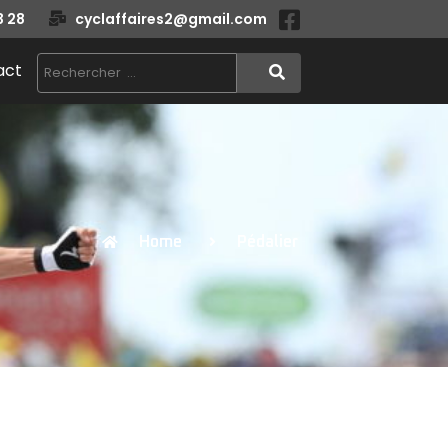
3 28
cyclaffaires2@gmail.com
act
Home
Pédalier