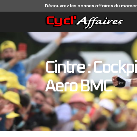
Découvrez les bonnes affaires du momen
Cintre : Cockp
Aero BMC