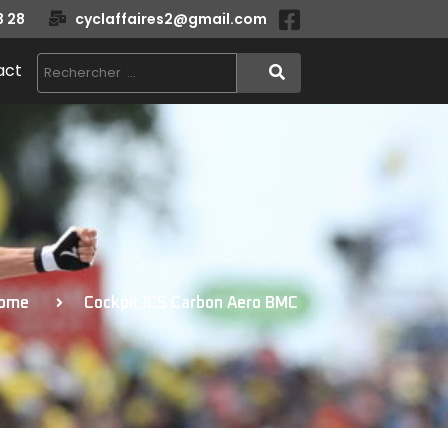
3 28
cyclaffaires2@gmail.com
act
ome
Cockpit ICS Carbon Aero BMC