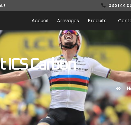
t !
03 21 44 0
Accueil
Arrivages
Produits
Cont
it ICS Carbon
H